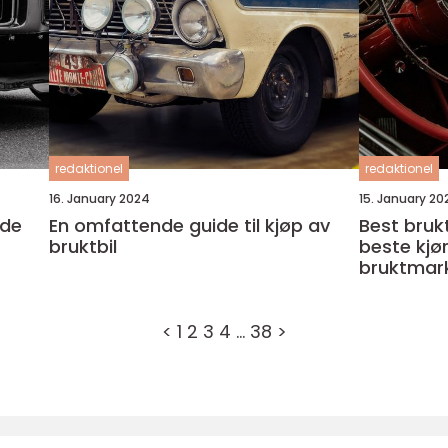
redaktionel
redaktionel
16. January 2024
15. January 20
nde
En omfattende guide til kjøp av
Best brukt
bruktbil
beste kjø
bruktmar
<
1
2
3
4
…
38
>