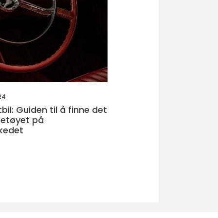
24
bil: Guiden til å finne det
retøyet på
kedet