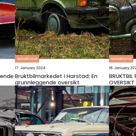
redaktionel
redaktionel
17. January 2024
16. January 20
ående
Bruktbilmarkedet i Harstad: En
BRUKTBIL 
grunnleggende oversikt
OVERSIKT