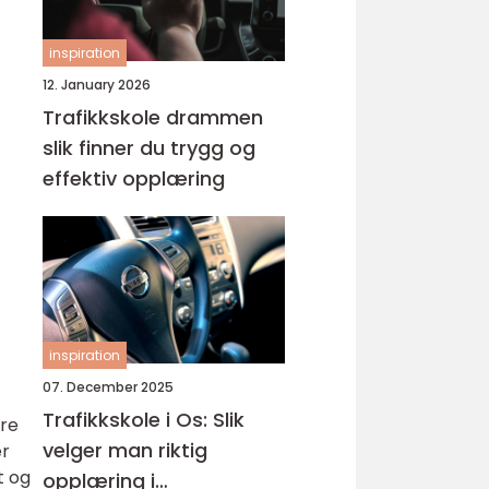
inspiration
12. January 2026
Trafikkskole drammen
slik finner du trygg og
effektiv opplæring
inspiration
07. December 2025
Trafikkskole i Os: Slik
ære
velger man riktig
er
t og
opplæring i