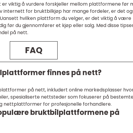
t er viktig å vurdere forskjeller mellom plattformene før
av internett for bruktbilkjøp har mange fordeler, er det o
nsett hvilken plattform du velger, er det viktig å være
før du gjennomfører et kjøp eller salg. Med disse tipse
ndel på nett.
FAQ
ilplattformer finnes på nett?
lplattformer på nett, inkludert online markedsplasser hvo
biler, spesialiserte nettsteder som fokuserer på bestemt
og nettplattformer for profesjonelle forhandlere.
populære bruktbilplattformene på