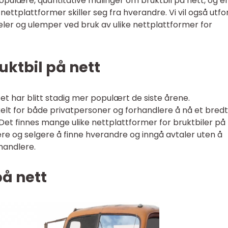
populære, quantitative målinger om bruktbil på nett, og e
nettplattformer skiller seg fra hverandre. Vi vil også utfo
deler og ulemper ved bruk av ulike nettplattformer for
ruktbil på nett
tet har blitt stadig mer populært de siste årene.
kelt for både privatpersoner og forhandlere å nå et bredt
. Det finnes mange ulike nettplattformer for bruktbiler på 
ere og selgere å finne hverandre og inngå avtaler uten å
handlere.
på nett