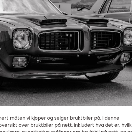
nert måten vi kjøper og selger bruktbiler på. I denne
 oversikt over bruktbiler på nett, inkludert hva det er, hvil