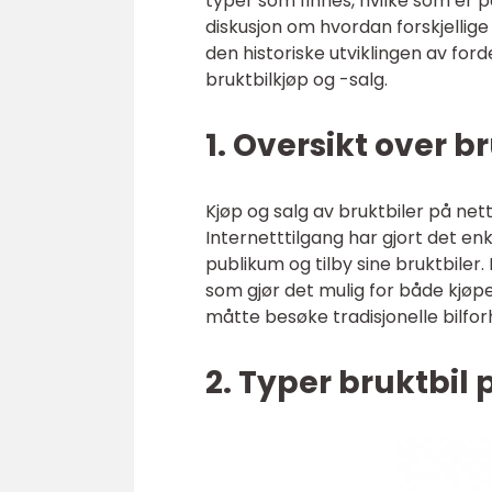
typer som finnes, hvilke som er 
diskusjon om hvordan forskjellige 
den historiske utviklingen av for
bruktbilkjøp og -salg.
1. Oversikt over b
Kjøp og salg av bruktbiler på net
Internetttilgang har gjort det en
publikum og tilby sine bruktbiler
som gjør det mulig for både kjøp
måtte besøke tradisjonelle bilfor
2. Typer bruktbil 