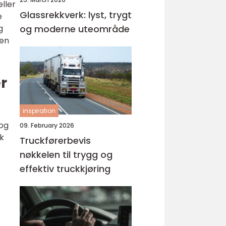
ller
Glassrekkverk: lyst, trygt
e
g
og moderne uteområde
den
r
inspiration
 og
09. February 2026
k
Truckførerbevis
nøkkelen til trygg og
effektiv truckkjøring