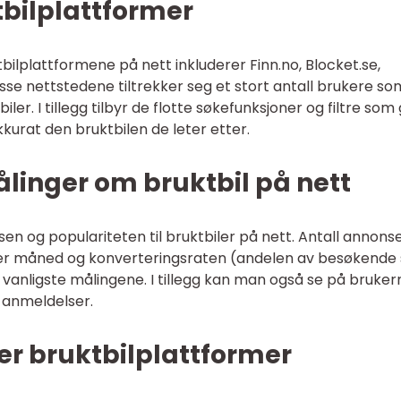
tbilplattformer
lplattformene på nett inkluderer Finn.no, Blocket.se,
sse nettstedene tiltrekker seg et stort antall brukere so
iler. I tillegg tilbyr de flotte søkefunksjoner og filtre som 
kkurat den bruktbilen de leter etter.
ålinger om bruktbil på nett
en og populariteten til bruktbiler på nett. Antall annons
 per måned og konverteringsraten (andelen av besøkende
 vanligste målingene. I tillegg kan man også se på bruker
g anmeldelser.
per bruktbilplattformer