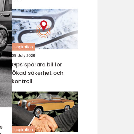
inspiration
09. July 2026
Gps spårare bil för
Ökad säkerhet och
kontroll
ke
inspiration