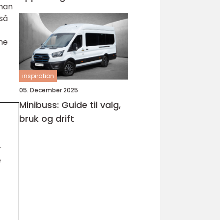
 man
Bjørnafjorden
gså
ne
inspiration
05. December 2025
Minibuss: Guide til valg,
bruk og drift
r
e