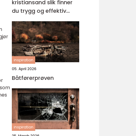
kristiansand slik finner
du trygg og effektiv
opplæring
m
gjør
inspiration
05. April 2026
Båtførerprøven
er
 som
nes
inspiration
25. March 2026