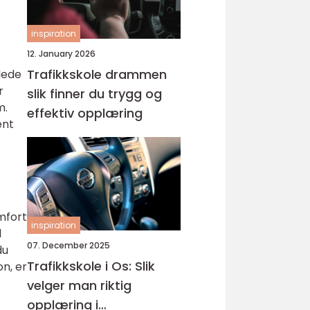
inspiration
12. January 2026
Trafikkskole drammen
dede
r
slik finner du trygg og
m.
effektiv opplæring
ent
mfort
inspiration
l
07. December 2025
du
Trafikkskole i Os: Slik
n, er
velger man riktig
opplæring i