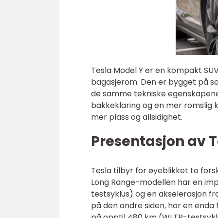
Tesla Model Y er en kompakt SUV s
bagasjerom. Den er bygget på s
de samme tekniske egenskapene 
bakkeklaring og en mer romslig ku
mer plass og allsidighet.
Presentasjon av T
Tesla tilbyr for øyeblikket to fo
Long Range-modellen har en imp
testsyklus) og en akselerasjon f
på den andre siden, har en enda 
på opptil 480 km (WLTP-testsyklu