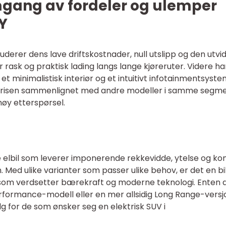
mgang av fordeler og ulemper
Y
derer dens lave driftskostnader, null utslipp og den utvi
rask og praktisk lading langs lange kjøreruter. Videre ha
et minimalistisk interiør og et intuitivt infotainmentsyste
prisen sammenlignet med andre modeller i samme segm
høy etterspørsel.
 elbil som leverer imponerende rekkevidde, ytelse og ko
n. Med ulike varianter som passer ulike behov, er det en bi
r som verdsetter bærekraft og moderne teknologi. Enten 
erformance-modell eller en mer allsidig Long Range-versjo
lg for de som ønsker seg en elektrisk SUV i