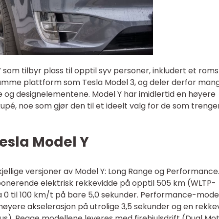
om tilbyr plass til opptil syv personer, inkludert et roms
amme plattform som Tesla Model 3, og deler derfor man
og designelementene. Model Y har imidlertid en høyere
pé, noe som gjør den til et ideelt valg for de som trenge
esla Model Y
rskjellige versjoner av Model Y: Long Range og Performance
onerende elektrisk rekkevidde på opptil 505 km (WLTP-
ra 0 til 100 km/t på bare 5,0 sekunder. Performance-model
høyere akselerasjon på utrolige 3,5 sekunder og en rekke
s). Begge modellene leveres med firehjulsdrift (Dual Mo