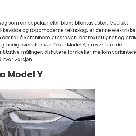
seg som en populær elbil blant bilentusiaster. Med sitt
kkevidde og toppmoderne teknologi, er denne elektriske
m ønsker å kombinere prestasjon, bærekraftighet og prak
 en grundig oversikt over Tesla Model Y, presentere de
antitative målinger, diskutere forskjeller mellom variante
 hver versjon.
la Model Y