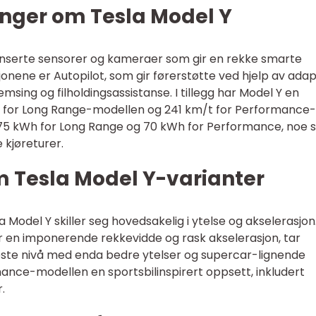
inger om Tesla Model Y
anserte sensorer og kameraer som gir en rekke smarte
jonene er Autopilot, som gir førerstøtte ved hjelp av adap
msing og filholdingsassistanse. I tillegg har Model Y en
t for Long Range-modellen og 241 km/t for Performance-
 75 kWh for Long Range og 70 kWh for Performance, noe
 kjøreturer.
m Tesla Model Y-varianter
a Model Y skiller seg hovedsakelig i ytelse og akselerasjon
 en imponerende rekkevidde og rask akselerasjon, tar
ste nivå med enda bedre ytelser og supercar-lignende
rmance-modellen en sportsbilinspirert oppsett, inkludert
.