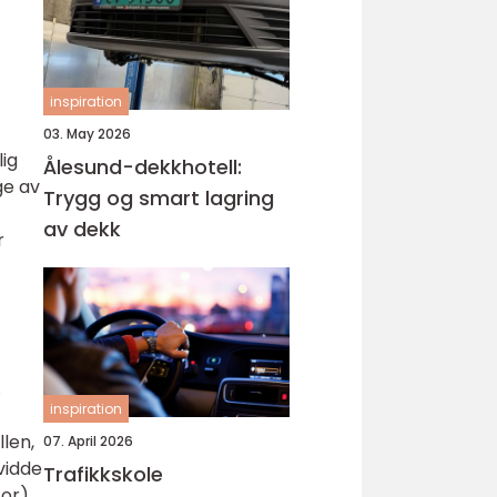
inspiration
03. May 2026
lig
Ålesund-dekkhotell:
ge av
Trygg og smart lagring
av dekk
r
.
inspiration
len,
07. April 2026
vidde
Trafikkskole
tor)