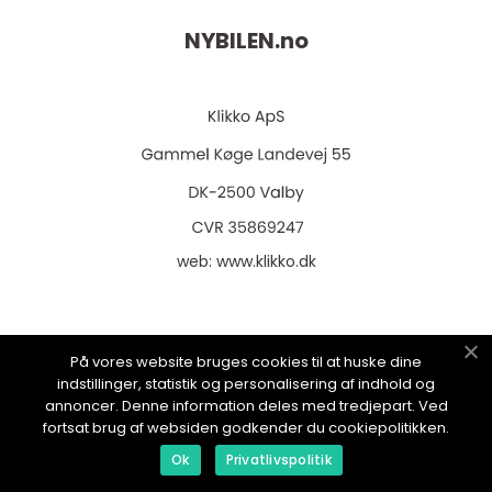
NYBILEN.
no
web:
www.klikko.dk
På vores website bruges cookies til at huske dine
Menu
indstillinger, statistik og personalisering af indhold og
annoncer. Denne information deles med tredjepart. Ved
fortsat brug af websiden godkender du cookiepolitikken.
Reklame
Ok
Privatlivspolitik
Om oss