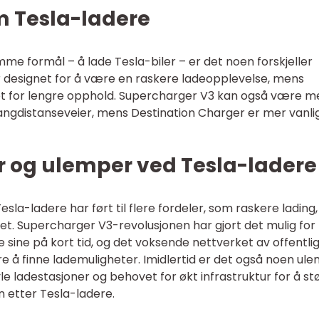
m Tesla-ladere
me formål – å lade Tesla-biler – er det noen forskjeller
designet for å være en raskere ladeopplevelse, mens
t for lengre opphold. Supercharger V3 kan også være m
 langdistanseveier, mens Destination Charger er mer vanli
er og ulemper ved Tesla-ladere
esla-ladere har ført til flere fordeler, som raskere lading,
itet. Supercharger V3-revolusjonen har gjort det mulig for
 sine på kort tid, og det voksende nettverket av offentli
re å finne lademuligheter. Imidlertid er det også noen ul
e ladestasjoner og behovet for økt infrastruktur for å st
 etter Tesla-ladere.