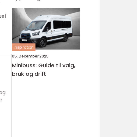
,
Bjørnafjorden
kel
inspiration
05. December 2025
Minibuss: Guide til valg,
bruk og drift
 og
r