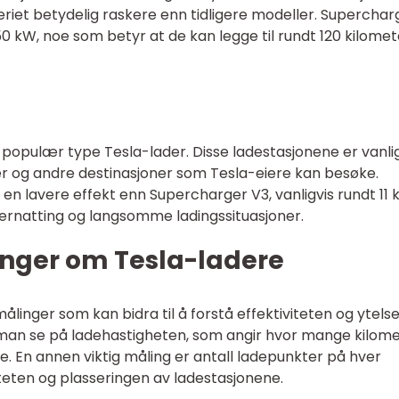
eriet betydelig raskere enn tidligere modeller. Superchar
0 kW, noe som betyr at de kan legge til rundt 120 kilomet
populær type Tesla-lader. Disse ladestasjonene er vanlig
ter og andre destinasjoner som Tesla-eiere kan besøke.
en lavere effekt enn Supercharger V3, vanligvis rundt 11 
vernatting og langsomme ladingssituasjoner.
inger om Tesla-ladere
målinger som kan bidra til å forstå effektiviteten og ytels
man se på ladehastigheten, som angir hvor mange kilom
e. En annen viktig måling er antall ladepunkter på hver
teten og plasseringen av ladestasjonene.