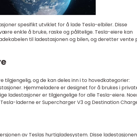
joner spesifikt utviklet for å lade Tesla-elbiler. Disse
være enkle å bruke, raske og pålitelige. Tesla-eiere kan
 ladekabelen til ladestasjonen og bilen, og deretter vente 
re
e tilgjengelig, og de kan deles inn i to hovedkategorier:
tasjoner. Hjemmeladere er designet for å brukes i privat
ige ladestasjoner er tilgjengelige for alle Tesla-eiere. Noe
esla-laderne er Supercharger V3 og Destination Charge
rsjonen av Teslas hurtigladesystem. Disse ladestasjonen