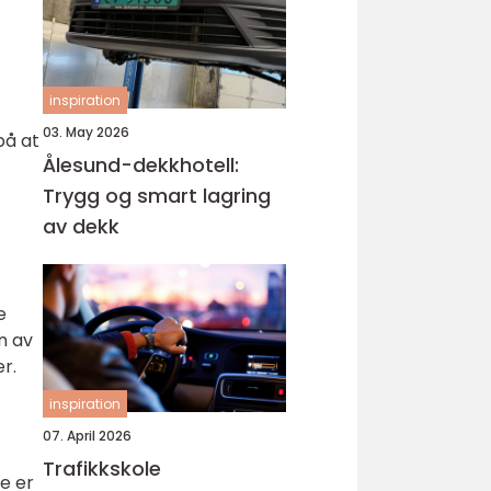
inspiration
03. May 2026
på at
Ålesund-dekkhotell:
Trygg og smart lagring
av dekk
e
n av
r.
inspiration
07. April 2026
Trafikkskole
e er