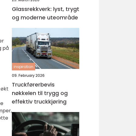
Glassrekkverk: lyst, trygt
og moderne uteområde
er
g på
inspiration
09. February 2026
Truckførerbevis
 økt
nøkkelen til trygg og
effektiv truckkjøring
ge
emper,
øtte