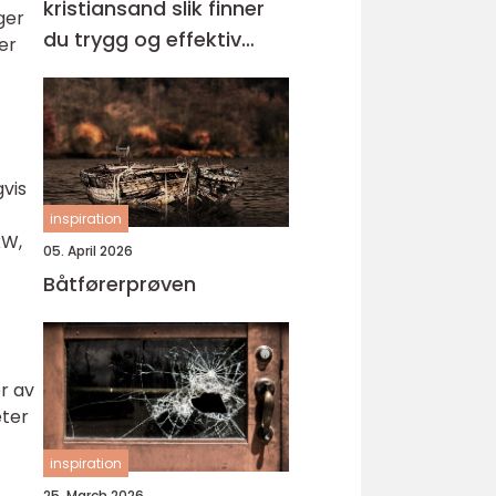
kristiansand slik finner
ger
du trygg og effektiv
er
opplæring
vis
inspiration
kW,
05. April 2026
Båtførerprøven
er av
eter
inspiration
25. March 2026