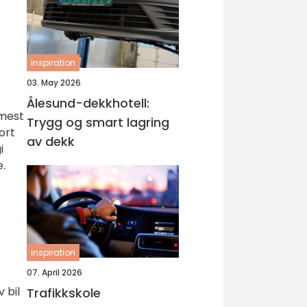
inspiration
03. May 2026
Ålesund-dekkhotell:
 mest
Trygg og smart lagring
ort
av dekk
i
e.
inspiration
07. April 2026
 bil
Trafikkskole