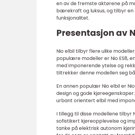
en av de fremste aktørene på mar
bærekraft og luksus, og tilbyr e
funksjonalitet.
Presentasjon av Ni
Nio elbil tilbyr flere ulike model
populære modeller er Nio ES8, e
med imponerende ytelse og rekke
tiltrekker denne modellen seg bå
En annen populær Nio elbil er Nio
design og gode kjøreegenskaper.
urbant orientert elbil med impon
I tillegg til disse modellene tilbyr
sofistikert kjøreopplevelse og 
tanke på elektrisk autonom kjøring