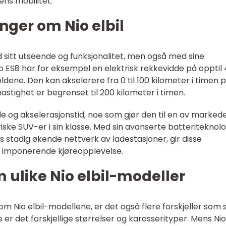
ens mobilitet.
nger om Nio elbil
d sitt utseende og funksjonalitet, men også med sine
 ES8 har for eksempel en elektrisk rekkevidde på opptil
ldene. Den kan akselerere fra 0 til 100 kilometer i timen 
stighet er begrenset til 200 kilometer i timen.
e og akselerasjonstid, noe som gjør den til en av marked
iske SUV-er i sin klasse. Med sin avanserte batteriteknolo
’s stadig økende nettverk av ladestasjoner, gir disse
 imponerende kjøreopplevelse.
m ulike Nio elbil-modeller
om Nio elbil-modellene, er det også flere forskjeller som s
 er det forskjellige størrelser og karosserityper. Mens Ni