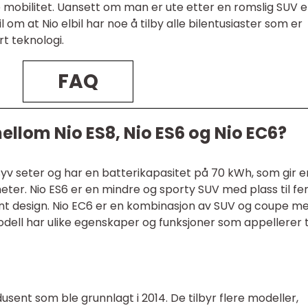
ke mobilitet. Uansett om man er ute etter en romslig SUV e
l om at Nio elbil har noe å tilby alle bilentusiaster som er
t teknologi.
FAQ
mellom Nio ES8, Nio ES6 og Nio EC6?
yv seter og har en batterikapasitet på 70 kWh, som gir e
eter. Nio ES6 er en mindre og sporty SUV med plass til f
nt design. Nio EC6 er en kombinasjon av SUV og coupe m
odell har ulike egenskaper og funksjoner som appellerer t
odusent som ble grunnlagt i 2014. De tilbyr flere modeller,