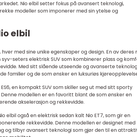
kedet. Nio elbil setter fokus på avansert teknologi,
n rekke modeller som imponerer med sin ytelse og
o elbil
ler, hver med sine unike egenskaper og design. En av deres
n syv-seters elektrisk SUV som kombinerer plass og komf
vidde. Med sitt slående utseende og avanserte teknolog
de familier og de som ønsker en luksuriøs kjøreopplevels
 ES6, en kompakt SUV som skiller seg ut med sitt sporty
 Denne modellen er en favoritt blant de som ønsker en
erende akselerasjon og rekkevidde.
 Nio elbil også en elektrisk sedan kalt Nio ET7, som gir en
imponerende rekkevidde. Denne modellen er designet med
 og tilbyr avansert teknologi som gjør den til en attraktiv