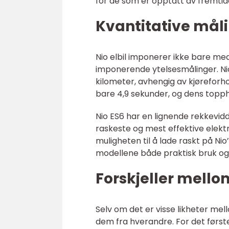
for de som er opptatt av fremtid
Kvantitative måli
Nio elbil imponerer ikke bare me
imponerende ytelsesmålinger. Nio
kilometer, avhengig av kjøreforho
bare 4,9 sekunder, og dens toppha
Nio ES6 har en lignende rekkevidd
raskeste og mest effektive elektr
muligheten til å lade raskt på Nio
modellene både praktisk bruk og
Forskjeller mello
Selv om det er visse likheter mell
dem fra hverandre. For det første