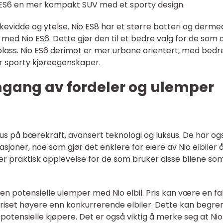
o ES6 en mer kompakt SUV med et sporty design.
ekkevidde og ytelse. Nio ES8 har et større batteri og derme
ed Nio ES6. Dette gjør den til et bedre valg for de som 
 plass. Nio ES6 derimot er mer urbane orientert, med bedr
 sporty kjøreegenskaper.
mgang av fordeler og ulemper
 fokus på bærekraft, avansert teknologi og luksus. De har og
sjoner, noe som gjør det enklere for eiere av Nio elbiler 
er praktisk opplevelse for de som bruker disse bilene som
n potensielle ulemper med Nio elbil. Pris kan være en fa
 priset høyere enn konkurrerende elbiler. Dette kan begre
 potensielle kjøpere. Det er også viktig å merke seg at Nio 