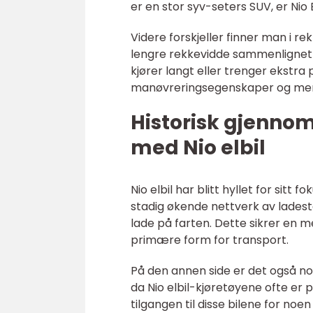
er en stor syv-seters SUV, er Ni
Videre forskjeller finner man i r
lengre rekkevidde sammenlignet m
kjører langt eller trenger ekstra
manøvreringsegenskaper og mer
Historisk gjenno
med Nio elbil
Nio elbil har blitt hyllet for sitt
stadig økende nettverk av ladesta
lade på farten. Dette sikrer en m
primære form for transport.
På den annen side er det også noe
da Nio elbil-kjøretøyene ofte er
tilgangen til disse bilene for noen