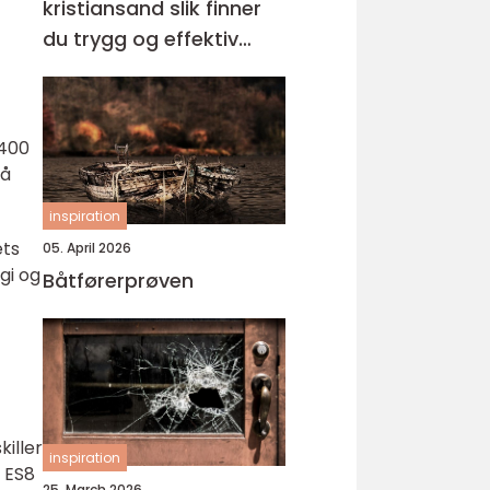
kristiansand slik finner
du trygg og effektiv
opplæring
 400
på
inspiration
ets
05. April 2026
gi og
Båtførerprøven
killer
inspiration
o ES8
25. March 2026