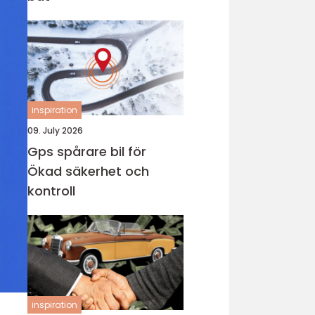
inspiration
09. July 2026
Gps spårare bil för
Ökad säkerhet och
kontroll
inspiration