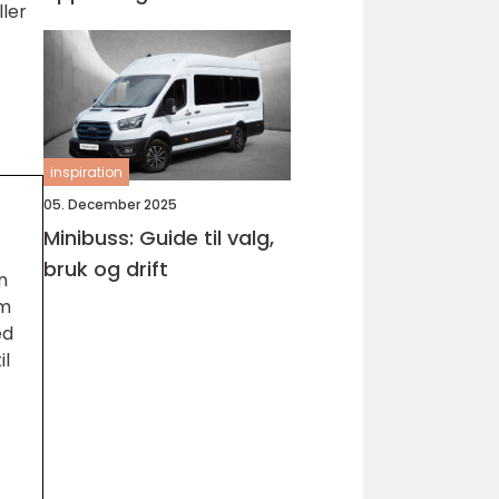
ller
Bjørnafjorden
inspiration
05. December 2025
Minibuss: Guide til valg,
bruk og drift
n
em
ed
il