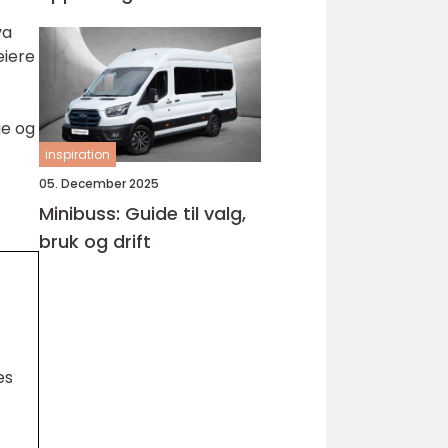
Bjørnafjorden
va
eiere
ge og
inspiration
05. December 2025
Minibuss: Guide til valg,
bruk og drift
es