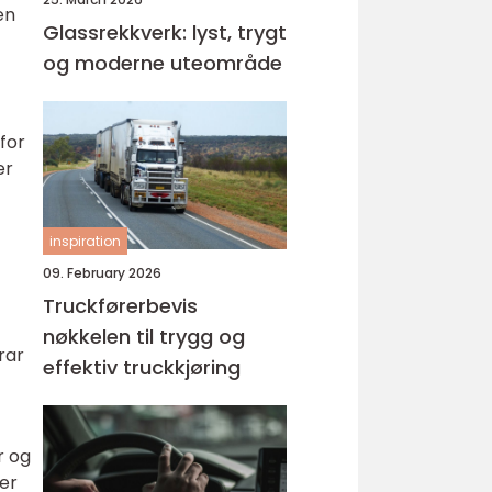
en
Glassrekkverk: lyst, trygt
og moderne uteområde
for
er
inspiration
09. February 2026
Truckførerbevis
nøkkelen til trygg og
rar
effektiv truckkjøring
r og
ger