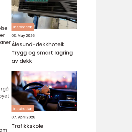
inspiration
else
ler
03. May 2026
ganer
Ålesund-dekkhotell:
Trygg og smart lagring
av dekk
ergå
tøyet
inspiration
07. April 2026
Trafikkskole
som