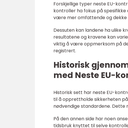
Forskjellige typer neste EU-kont
kontroller ha fokus på spesifikke
være mer omfattende og dekke fl
Dessuten kan landene ha ulike kr
resultatene og kravene kan varier
viktig å være oppmerksom på de s
registrert.
Historisk gjenno
med Neste EU-kon
Historisk sett har neste EU-kontro
til å opprettholde sikkerheten p
nødvendige standardene. Dette re
På den annen side har noen anse
tidsbruk knyttet til selve kontro