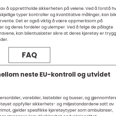
l av å opprettholde sikkerheten på veiene. Ved å forstå h
jellige typer kontroller og kvantitative målinger, kan bil
orvente. Det er også viktig å være oppmerksom på
ler og deres fordeler og ulemper. Ved å følge de pålagte
avene, kan bilentusiaster sikre at deres kjøretøy er tryg
der.
FAQ
mellom neste EU-kontroll og utvidet
ersonbiler, varebiler, lastebiler og busser, og gjennomfør
retøyet oppfyller sikkerhets- og miljøstandardene satt av
erimot, gjelder spesifikke kjøretøytyper som ambulanser,