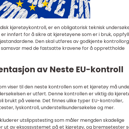
disk kjøretøykontroll, er en obligatorisk teknisk undersøk
 er innført for å sikre at kjøretøyene som er i bruk, oppfyl
jøstandardene. Den skal utføres av godkjente kontrollor
 i samsvar med de fastsatte kravene for å opprettholde
ntasjon av Neste EU-kontroll
om viser til den neste kontrollen som et kjøretøy må und
ersøkelsen er utført. Denne kontrollen er viktig da kjøre
i brukt på veiene. Det finnes ulike typer EU-kontroller,
tester, lyskontroll, understellsundersøkelse og mer.
kluderer utslippstesting som måler mengden skadelige
 ut av eksossystemet på et kjøretøy, og bremsetester 