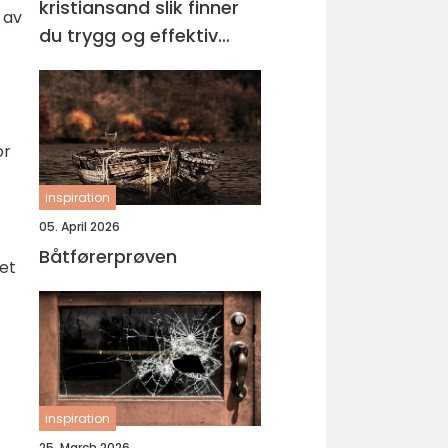
kristiansand slik finner
 av
du trygg og effektiv
opplæring
or
inspiration
05. April 2026
Båtførerprøven
yet
inspiration
25. March 2026