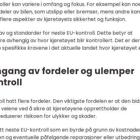
roller kan variere i omfang og fokus. For eksempel kan no
 deler av bilen, som utslipp eller bremser, mens andre kan
ere aspekter av kjøretøyets sikkerhet og funksjon.
av og standarder for neste EU-kontroll. Dette betyr at
e avhengig av hvor kjøretøyet blir kontrollert. Det er der
pesifikke kravene i det aktuelle landet hvor kjøretøyet 
mgang av fordeler og ulemper
troll
ll hatt flere fordeler. Den viktigste fordelen er at den bid
å veiene ved å sikre at kjøretøyene opprettholder de
duserer risikoen for ulykker og skader.
tt neste EU-kontroll som en byrde på grunn av kostnade
llen og eventuelle påfølgende reparasjoner eller utbedrin