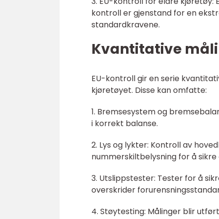
3. EU-kontroll for eldre kjøretøy:
kontroll er gjenstand for en ekstr
standardkravene.
Kvantitative mål
EU-kontroll gir en serie kvantita
kjøretøyet. Disse kan omfatte:
1. Bremsesystem og bremsebalanse:
i korrekt balanse.
2. Lys og lykter: Kontroll av hovedl
nummerskiltbelysning for å sikre 
3. Utslippstester: Tester for å sik
overskrider forurensningsstanda
4. Støytesting: Målinger blir utfør