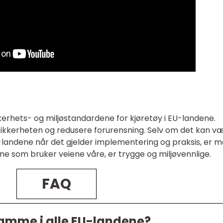
ikkerhets- og miljøstandardene for kjøretøy i EU-landene.
kksikkerheten og redusere forurensning. Selv om det kan v
U-landene når det gjelder implementering og praksis, er m
ne som bruker veiene våre, er trygge og miljøvennlige.
FAQ
samme i alle EU-landene?