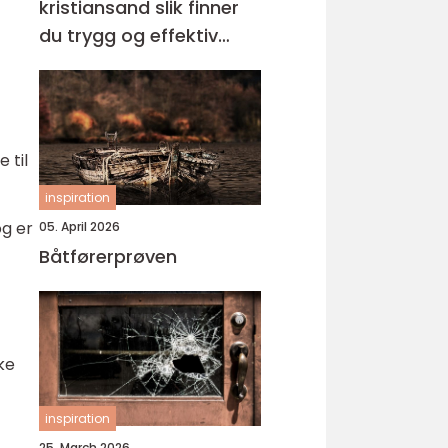
kristiansand slik finner
du trygg og effektiv
opplæring
 til
inspiration
og er
05. April 2026
Båtførerprøven
kke
inspiration
25. March 2026