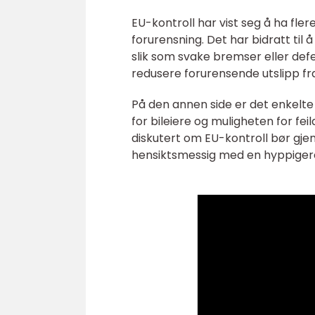
EU-kontroll har vist seg å ha fler
forurensning. Det har bidratt til å
slik som svake bremser eller def
redusere forurensende utslipp fra
På den annen side er det enkelt
for bileiere og muligheten for fei
diskutert om EU-kontroll bør gje
hensiktsmessig med en hyppigere 