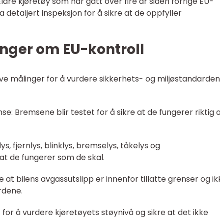
 Eldre kjøretøy som har gått over fire år siden forrige EU-
a detaljert inspeksjon for å sikre at de oppfyller
inger om EU-kontroll
tive målinger for å vurdere sikkerhets- og miljøstandardene
 Bremsene blir testet for å sikre at de fungerer riktig 
ys, fjernlys, blinklys, bremselys, tåkelys og
at de fungerer som de skal.
re at bilens avgassutslipp er innenfor tillatte grenser og i
rdene.
t for å vurdere kjøretøyets støynivå og sikre at det ikke