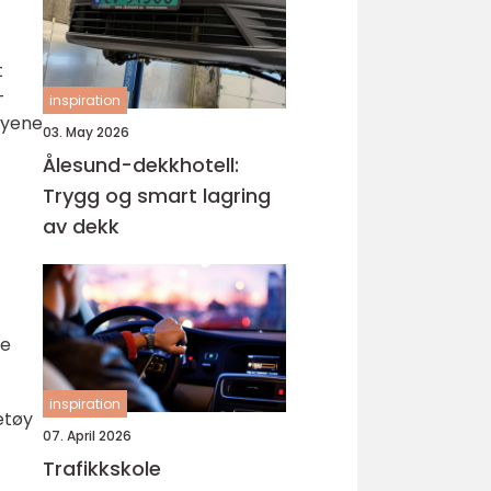
t
-
inspiration
tøyene
03. May 2026
Ålesund-dekkhotell:
Trygg og smart lagring
av dekk
re
inspiration
etøy
07. April 2026
Trafikkskole