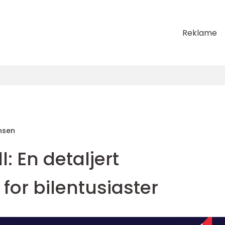
Reklame
nsen
: En detaljert
or bilentusiaster