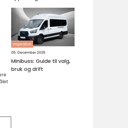
Bjørnafjorden
inspiration
05. December 2025
Minibuss: Guide til valg,
bruk og drift
ære
ålet