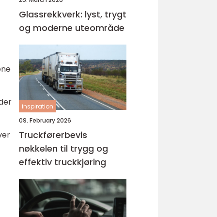
Glassrekkverk: lyst, trygt
og moderne uteområde
ene
der
inspiration
09. February 2026
Truckførerbevis
ver
nøkkelen til trygg og
effektiv truckkjøring