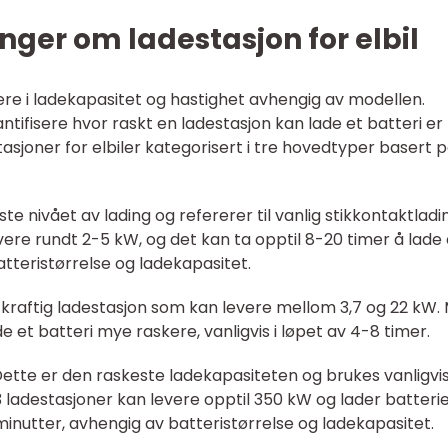
nger om ladestasjon for elbil
iere i ladekapasitet og hastighet avhengig av modellen.
tifisere hvor raskt en ladestasjon kan lade et batteri er
stasjoner for elbiler kategorisert i tre hovedtyper basert 
este nivået av lading og refererer til vanlig stikkontaktladi
evere rundt 2-5 kW, og det kan ta opptil 8-20 timer å lade 
atteristørrelse og ladekapasitet.
r kraftig ladestasjon som kan levere mellom 3,7 og 22 kW.
e et batteri mye raskere, vanligvis i løpet av 4-8 timer.
: Dette er den raskeste ladekapasiteten og brukes vanligvi
 3 ladestasjoner kan levere opptil 350 kW og lader batteri
minutter, avhengig av batteristørrelse og ladekapasitet.