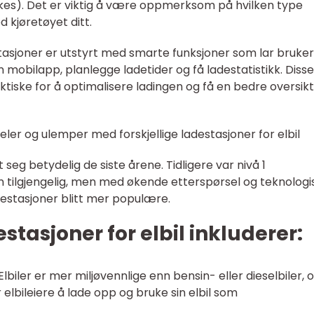
kes). Det er viktig å være oppmerksom på hvilken type
 kjøretøyet ditt.
tasjoner er utstyrt med smarte funksjoner som lar bruke
 mobilapp, planlegge ladetider og få ladestatistikk. Disse
iske for å optimalisere ladingen og få en bedre oversikt
ler og ulemper med forskjellige ladestasjoner for elbil
t seg betydelig de siste årene. Tidligere var nivå 1
n tilgjengelig, men med økende etterspørsel og teknologi
adestasjoner blitt mer populære.
tasjoner for elbil inkluderer:
lbiler er mer miljøvennlige enn bensin- eller dieselbiler, 
 elbileiere å lade opp og bruke sin elbil som