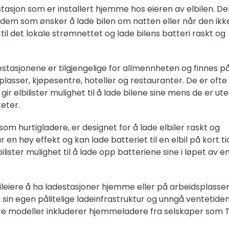
stasjon som er installert hjemme hos eieren av elbilen. D
 dem som ønsker å lade bilen om natten eller når den ikke
l det lokale strømnettet og lade bilens batteri raskt og
destasjonene er tilgjengelige for allmennheten og finnes p
lasser, kjøpesentre, hoteller og restauranter. De er ofte
ir elbilister mulighet til å lade bilene sine mens de er ut
teter.
 som hurtigladere, er designet for å lade elbiler raskt og
 en høy effekt og kan lade batteriet til en elbil på kort ti
lbilister mulighet til å lade opp batteriene sine i løpet av e
ileiere å ha ladestasjoner hjemme eller på arbeidsplassen
 sin egen pålitelige ladeinfrastruktur og unngå ventetide
re modeller inkluderer hjemmeladere fra selskaper som T