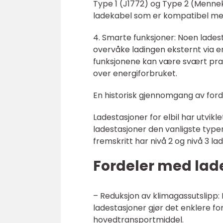
Type 1 (J1772) og Type 2 (Menne
ladekabel som er kompatibel med
4. Smarte funksjoner: Noen lades
overvåke ladingen eksternt via en
funksjonene kan være svært prakt
over energiforbruket.
En historisk gjennomgang av forde
Ladestasjoner for elbil har utvikle
ladestasjoner den vanligste type
fremskritt har nivå 2 og nivå 3 l
Fordeler med lades
– Reduksjon av klimagassutslipp: E
ladestasjoner gjør det enklere for
hovedtransportmiddel.