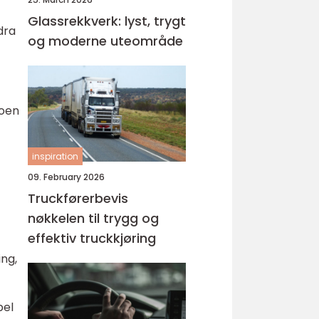
Glassrekkverk: lyst, trygt
dra
og moderne uteområde
Noen
inspiration
09. February 2026
Truckførerbevis
nøkkelen til trygg og
effektiv truckkjøring
ing,
pel