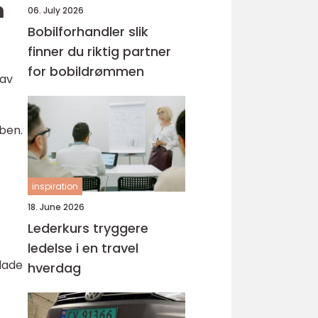
n
06. July 2026
Bobilforhandler slik
finner du riktig partner
for bobildrømmen
 av
bben.
inspiration
18. June 2026
Lederkurs tryggere
ledelse i en travel
 lade
hverdag