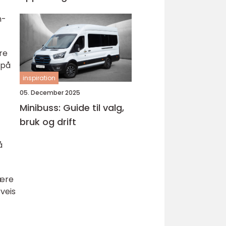
Bjørnafjorden
n-
ere
 på
inspiration
05. December 2025
Minibuss: Guide til valg,
bruk og drift
å
være
veis