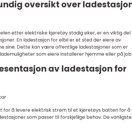
undig oversikt over ladestasjo
en etter elektriske kjøretøy stadig øker, er en viktig del
sjoner. En ladestasjon for elbil er et sted der eiere av
ene sine. Dette kan være offentlige ladestasjoner som er
ate lademuligheter som eiere installerer hjemme eller på jo
sentasjon av ladestasjon for
t for å levere elektrisk strøm til et kjøretøys batteri for å
destasjoner som passer til forskjellige behov. De vanligste