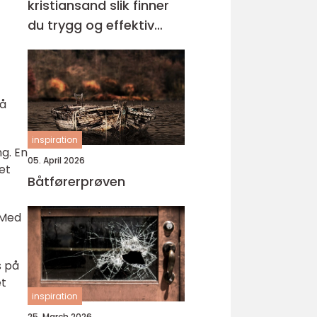
kristiansand slik finner
du trygg og effektiv
opplæring
på
inspiration
ng. En
05. April 2026
et
Båtførerprøven
 Med
s på
et
inspiration
25. March 2026