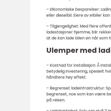
– Økonomiske besparelser: Lading 
eller dieselbil. Eiere av elbiler k
– Tilgjengelighet: Med flere offen
ladestasjoner hjemme, blir rekke
at de kan lade bilen sin når som h
Ulemper med lades
– Kostnad for installasjon: Å ins
betydelig investering, spesielt h
håndtere høy effekt.
– Begrenset ladeinfrastruktur: Sp
begrenset, noe som kan være beky
på reisen.
– Ladehastighet: Selv om nivå 3 la