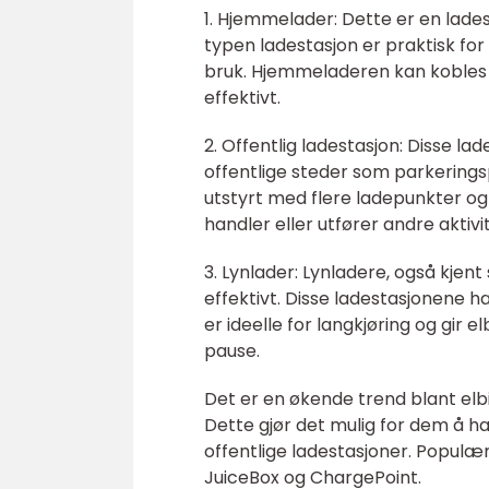
1. Hjemmelader: Dette er en lade
typen ladestasjon er praktisk for
bruk. Hjemmeladeren kan kobles ti
effektivt.
2. Offentlig ladestasjon: Disse la
offentlige steder som parkeringsp
utstyrt med flere ladepunkter og g
handler eller utfører andre aktivi
3. Lynlader: Lynladere, også kjent
effektivt. Disse ladestasjonene har
er ideelle for langkjøring og gir e
pause.
Det er en økende trend blant elb
Dette gjør det mulig for dem å ha
offentlige ladestasjoner. Populæ
JuiceBox og ChargePoint.