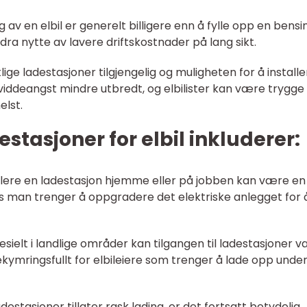
av en elbil er generelt billigere enn å fylle opp en bensi
an dra nytte av lavere driftskostnader på lang sikt.
tlige ladestasjoner tilgjengelig og muligheten for å install
viddeangst mindre utbredt, og elbilister kan være trygge
elst.
tasjoner for elbil inkluderer:
tallere en ladestasjon hjemme eller på jobben kan være en
vis man trenger å oppgradere det elektriske anlegget for 
esielt i landlige områder kan tilgangen til ladestasjoner 
mringsfullt for elbileiere som trenger å lade opp under
destasjoner tillater rask lading, er det fortsatt betydelig