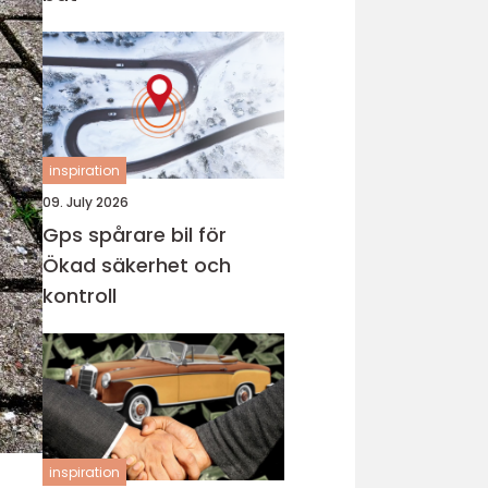
inspiration
09. July 2026
Gps spårare bil för
Ökad säkerhet och
kontroll
inspiration