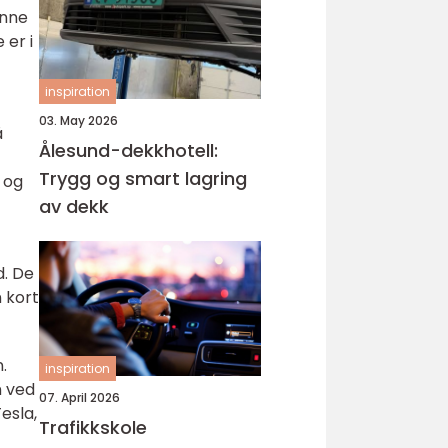
enne
 er i
inspiration
03. May 2026
å
Ålesund-dekkhotell:
Trygg og smart lagring
e og
av dekk
d. De
n kort
.
inspiration
n ved
07. April 2026
esla,
Trafikkskole