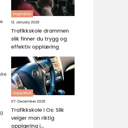
inspiration
re
12. January 2026
Trafikkskole drammen
slik finner du trygg og
effektiv opplæring
ske
inspiration
07. December 2025
Trafikkskole i Os: Slik
og
velger man riktig
opplæring i