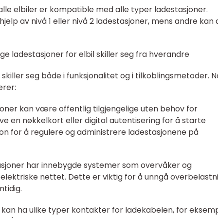
alle elbiler er kompatible med alle typer ladestasjoner.
hjelp av nivå 1 eller nivå 2 ladestasjoner, mens andre kan 
ge ladestasjoner for elbil skiller seg fra hverandre
l skiller seg både i funksjonalitet og i tilkoblingsmetoder. 
erer:
joner kan være offentlig tilgjengelige uten behov for
e en nøkkelkort eller digital autentisering for å starte
sjon for å regulere og administrere ladestasjonene på
stasjoner har innebygde systemer som overvåker og
elektriske nettet. Dette er viktig for å unngå overbelastn
mtidig.
 kan ha ulike typer kontakter for ladekabelen, for eksem