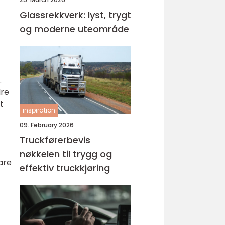
Glassrekkverk: lyst, trygt
l
og moderne uteområde
.
dre
t
inspiration
09. February 2026
Truckførerbevis
nøkkelen til trygg og
are
effektiv truckkjøring