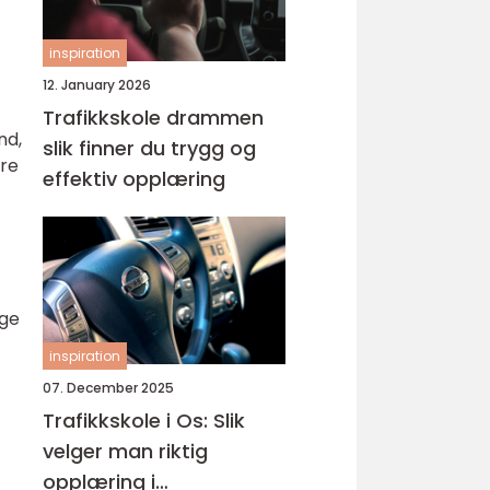
inspiration
12. January 2026
Trafikkskole drammen
nd,
slik finner du trygg og
ære
effektiv opplæring
ige
inspiration
07. December 2025
Trafikkskole i Os: Slik
velger man riktig
opplæring i