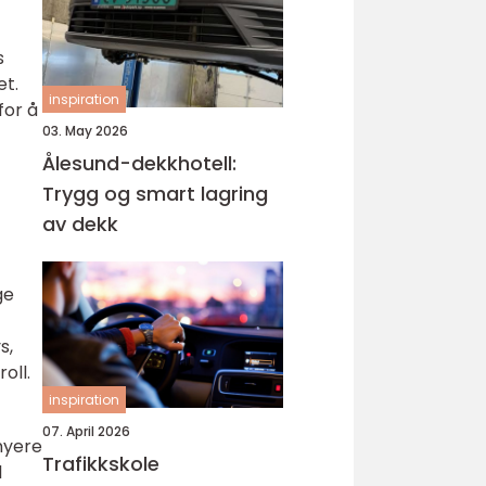
s
et.
inspiration
for å
03. May 2026
Ålesund-dekkhotell:
Trygg og smart lagring
av dekk
ge
s,
oll.
inspiration
07. April 2026
nyere
Trafikkskole
l