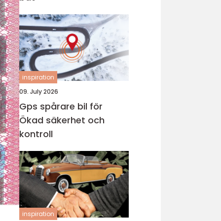
inspiration
09. July 2026
Gps spårare bil för
Ökad säkerhet och
kontroll
inspiration