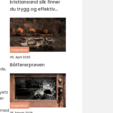
kristiansand slik finner
du trygg og effektiv
opplæring
inspiration
05. April 2026
Båtførerprøven
ode,
øyets
er
inspiration
y med
25. March 2026