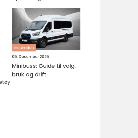
Bjørnafjorden
inspiration
05. December 2025
Minibuss: Guide til valg,
bruk og drift
retøy