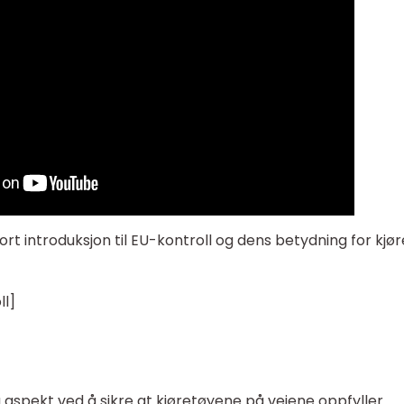
ort introduksjon til EU-kontroll og dens betydning for kjø
ll]
ig aspekt ved å sikre at kjøretøyene på veiene oppfyller