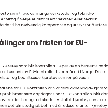
neste som tilbys av mange verksteder og tekniske
 er viktig å velge et autorisert verksted eller teknisk
 da de vil ha nødvendig kompetanse og utstyr for å utføre
ålinger om fristen for EU-
l kjøretøy som blir kontrollert i løpet av en bestemt peri
es tusenvis av EU-kontroller hver måned i Norge. Disse
ilister og bedriftseide kjøretøy som er på veien.
ltatene fra EU-kontrollen kan variere avhengig av kjøret
ige problemer som oppdages under EU-kontrollen inkluder
psoverskridelser og rustskader. Antallet kjøretøy som ikke
 men det blir stadig jobbet med å redusere antall kjøretø