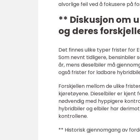
alvorlige feil ved å fokusere på 
** Diskusjon om ul
og deres forskjell
Det finnes ulike typer frister for
Som nevnt tidligere, bensinbiler
år, mens dieselbiler må gjennomgå 
også frister for ladbare hybridbile
Forskjellen mellom de ulike friste
kjøretøyene. Dieselbiler er kjent 
nødvendig med hyppigere kontroll
hybridbiler og elbiler har derimo
kontrollene.
** Historisk gjennomgang av forde