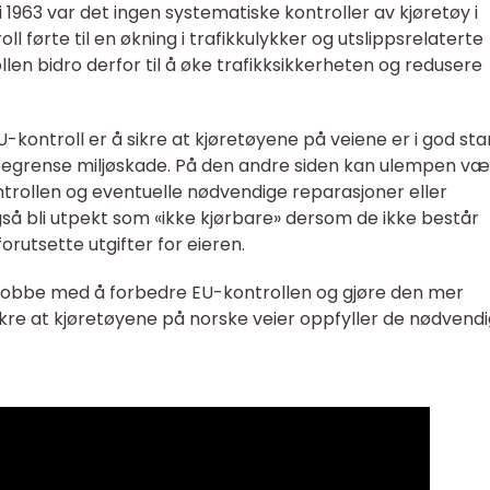
 1963 var det ingen systematiske kontroller av kjøretøy i
 førte til en økning i trafikkulykker og utslippsrelaterte
len bidro derfor til å øke trafikksikkerheten og redusere
kontroll er å sikre at kjøretøyene på veiene er i god sta
g begrense miljøskade. På den andre siden kan ulempen v
ntrollen og eventuelle nødvendige reparasjoner eller
gså bli utpekt som «ikke kjørbare» dersom de ikke består
forutsette utgifter for eieren.
 jobbe med å forbedre EU-kontrollen og gjøre den mer
 sikre at kjøretøyene på norske veier oppfyller de nødvend