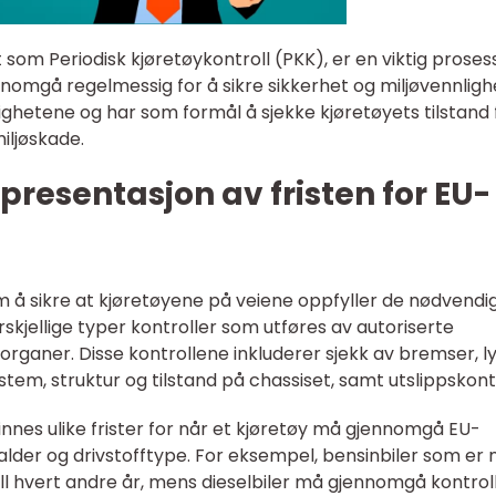
t som Periodisk kjøretøykontroll (PKK), er en viktig proses
nomgå regelmessig for å sikre sikkerhet og miljøvennligh
ghetene og har som formål å sjekke kjøretøyets tilstand 
iljøskade.
presentasjon av fristen for EU-
om å sikre at kjøretøyene på veiene oppfyller de nødvendi
rskjellige typer kontroller som utføres av autoriserte
organer. Disse kontrollene inkluderer sjekk av bremser, ly
stem, struktur og tilstand på chassiset, samt utslippskontr
finnes ulike frister for når et kjøretøy må gjennomgå EU-
alder og drivstofftype. For eksempel, bensinbiler som er 
l hvert andre år, mens dieselbiler må gjennomgå kontrol