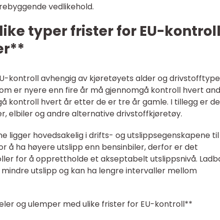
forebyggende vedlikehold.
ike typer frister for EU-kontrol
er**
 EU-kontroll avhengig av kjøretøyets alder og drivstofftype
 som er nyere enn fire år må gjennomgå kontroll hvert an
kontroll hvert år etter de er tre år gamle. I tillegg er de
r, elbiler og andre alternative drivstoffkjøretøy.
ne ligger hovedsakelig i drifts- og utslippsegenskapene til
for å ha høyere utslipp enn bensinbiler, derfor er det
er for å opprettholde et akseptabelt utslippsnivå. Ladb
t mindre utslipp og kan ha lengre intervaller mellom
ler og ulemper med ulike frister for EU-kontroll**