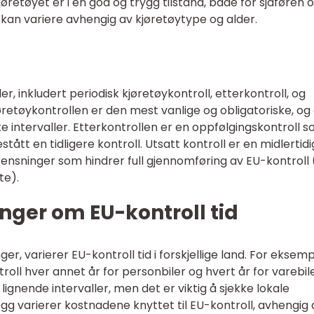
jøretøyet er i en god og trygg tilstand, både for sjåføren 
d kan variere avhengig av kjøretøytype og alder.
er, inkludert periodisk kjøretøykontroll, etterkontroll, og
jøretøykontrollen er den mest vanlige og obligatoriske, og
e intervaller. Etterkontrollen er en oppfølgingskontroll 
tått en tidligere kontroll. Utsatt kontroll er en midlertidi
rensninger som hindrer full gjennomføring av EU-kontroll 
te).
nger om EU-kontroll tid
ger, varierer EU-kontroll tid i forskjellige land. For eksemp
roll hver annet år for personbiler og hvert år for varebil
lignende intervaller, men det er viktig å sjekke lokale
illegg varierer kostnadene knyttet til EU-kontroll, avhengig