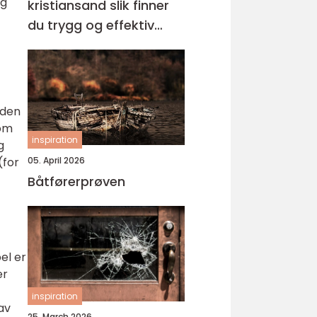
og
kristiansand slik finner
du trygg og effektiv
opplæring
 den
som
inspiration
g
05. April 2026
(for
Båtførerprøven
el er
er
inspiration
 av
25. March 2026