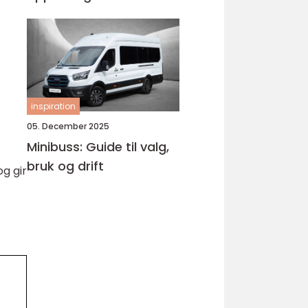
Bjørnafjorden
inspiration
05. December 2025
Minibuss: Guide til valg,
bruk og drift
og gir