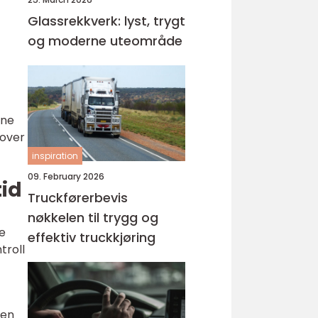
Glassrekkverk: lyst, trygt
og moderne uteområde
ene
 over
inspiration
09. February 2026
tid
Truckførerbevis
nøkkelen til trygg og
re
effektiv truckkjøring
troll
oen