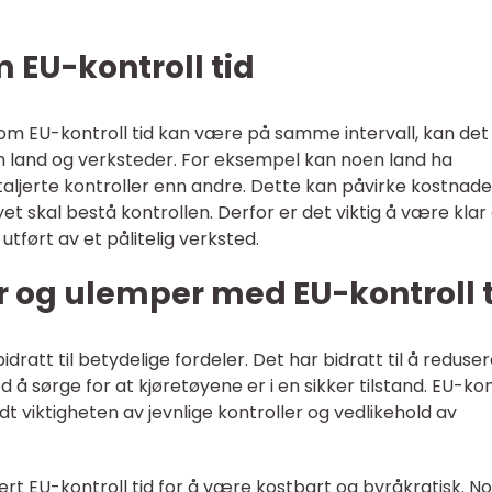
 EU-kontroll tid
v om EU-kontroll tid kan være på samme intervall, kan det
m land og verksteder. For eksempel kan noen land ha
aljerte kontroller enn andre. Dette kan påvirke kostnad
et skal bestå kontrollen. Derfor er det viktig å være klar
 utført av et pålitelig verksted.
er og ulemper med EU-kontroll 
bidratt til betydelige fordeler. Det har bidratt til å reduse
d å sørge for at kjøretøyene er i en sikker tilstand. EU-kon
dt viktigheten av jevnlige kontroller og vedlikehold av
ert EU-kontroll tid for å være kostbart og byråkratisk. N