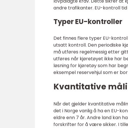
lovpålagte krav. Dette sikrer at k
andre trafikanter. EU-kontroll ti
Typer EU-kontroller
Det finnes flere typer EU-kontroll
utsatt kontroll. Den periodiske k
må utføres regelmessig etter gitt
utføres når kjøretøyet ikke har bes
løsning for kjøretøy som har beg
eksempel reservehjul som er bor
Kvantitative måli
Når det gjelder kvantitative målin
det i Norge vanlig å ha en EU-kont
eldre enn 7 år. Andre land kan ha 
forskrifter for å være sikker. I t