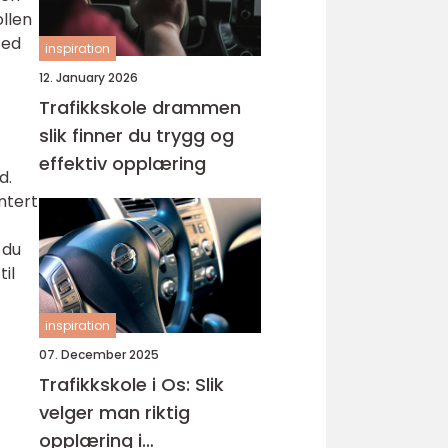
ollen
ted
inspiration
12. January 2026
Trafikkskole drammen
slik finner du trygg og
effektiv opplæring
d.
ntert
 du
til
inspiration
07. December 2025
Trafikkskole i Os: Slik
velger man riktig
opplæring i