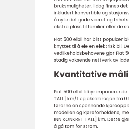
bruksmuligheter. I dag finnes det 
inkludert konvertible og stasjons
å nyte det gode været og frihets
ekstra plass til familier eller de
Fiat 500 elbil har blitt populær 
knyttet til å eie en elektrisk bil
vedlikeholdsbehovene gjør Fiat 500 
stadig voksende nettverk av lade
Kvantitative måli
Fiat 500 elbil tilbyr imponerend
TALL] km/t og akselerasjon fra 0 t
førerne en spennende kjøreopplev
modellen og kjøreforholdene, me
INN KONKRET TALL] km. Dette gjø
å gå tom for strøm.