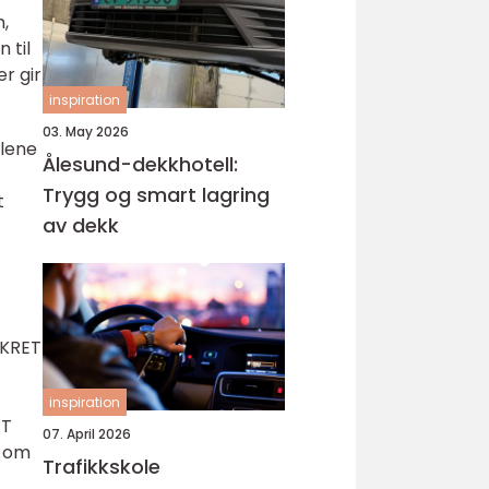
m,
 til
r gir
inspiration
03. May 2026
elene
Ålesund-dekkhotell:
Trygg og smart lagring
t
av dekk
NKRET
inspiration
TT
07. April 2026
r om
Trafikkskole