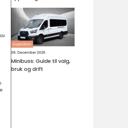
Bjørnafjorden
 av
inspiration
05. December 2025
Minibuss: Guide til valg,
bruk og drift
p
de