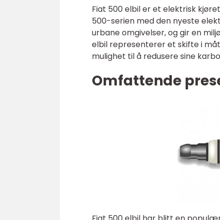
Fiat 500 elbil er et elektrisk kjø
500-serien med den nyeste elektr
urbane omgivelser, og gir en milj
elbil representerer et skifte i m
mulighet til å redusere sine karbo
Omfattende presen
Fiat 500 elbil har blitt en populæ