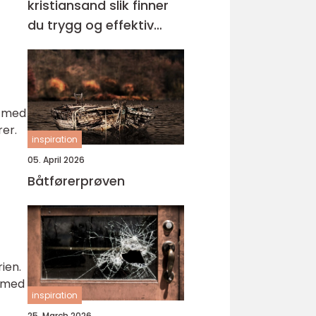
kristiansand slik finner
du trygg og effektiv
opplæring
t med
rer.
inspiration
05. April 2026
Båtførerprøven
rien.
n med
inspiration
25. March 2026