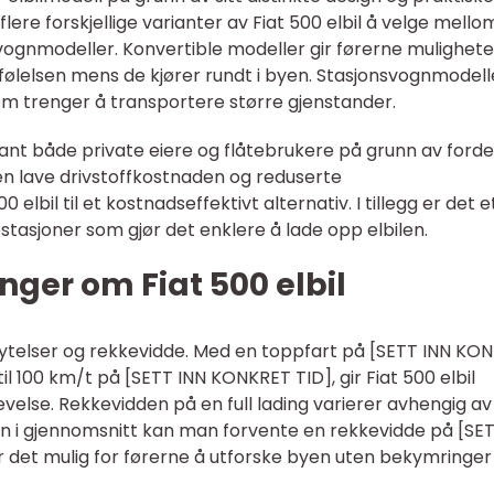
flere forskjellige varianter av Fiat 500 elbil å velge mello
vognmodeller. Konvertible modeller gir førerne muligheten
følelsen mens de kjører rundt i byen. Stasjonsvognmodelle
 som trenger å transportere større gjenstander.
blant både private eiere og flåtebrukere på grunn av ford
. Den lave drivstoffkostnaden og reduserte
elbil til et kostnadseffektivt alternativ. I tillegg er det e
stasjoner som gjør det enklere å lade opp elbilen.
nger om Fiat 500 elbil
e ytelser og rekkevidde. Med en toppfart på [SETT INN KO
il 100 km/t på [SETT INN KONKRET TID], gir Fiat 500 elbil
else. Rekkevidden på en full lading varierer avhengig av
n i gjennomsnitt kan man forvente en rekkevidde på [SE
r det mulig for førerne å utforske byen uten bekymringe