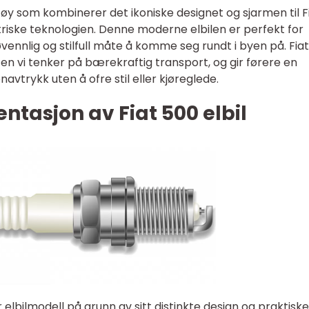
retøy som kombinerer det ikoniske designet og sjarmen til F
iske teknologien. Denne moderne elbilen er perfekt for
øvennlig og stilfull måte å komme seg rundt i byen på. Fia
åten vi tenker på bærekraftig transport, og gir førere en
navtrykk uten å ofre stil eller kjøreglede.
tasjon av Fiat 500 elbil
r elbilmodell på grunn av sitt distinkte design og praktiske