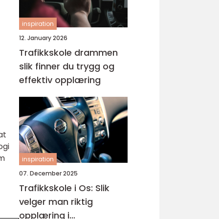
inspiration
12. January 2026
Trafikkskole drammen
slik finner du trygg og
effektiv opplæring
at
ogi
om
inspiration
07. December 2025
Trafikkskole i Os: Slik
velger man riktig
opplæring i