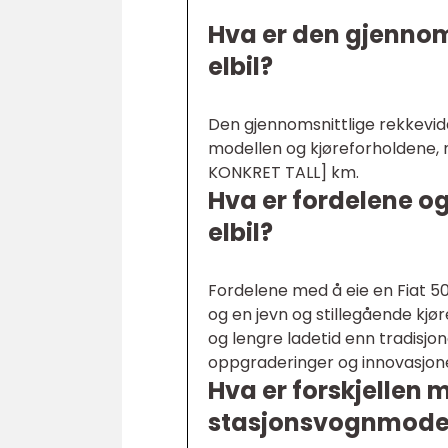
Hva er den gjennoms
elbil?
Den gjennomsnittlige rekkevidde
modellen og kjøreforholdene,
KONKRET TALL] km.
Hva er fordelene o
elbil?
Fordelene med å eie en Fiat 500
og en jevn og stillegående kj
og lengre ladetid enn tradisjo
oppgraderinger og innovasjoner
Hva er forskjellen 
stasjonsvognmodelle