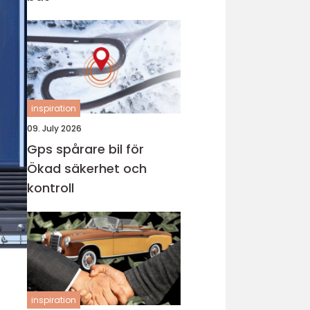
inspiration
09. July 2026
Gps spårare bil för
Ökad säkerhet och
kontroll
inspiration