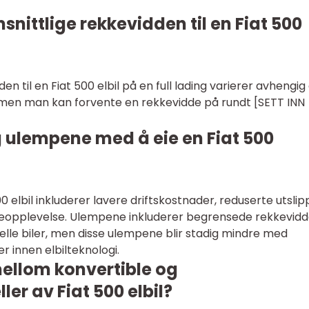
nittlige rekkevidden til en Fiat 500
n til en Fiat 500 elbil på en full lading varierer avhengig
 men man kan forvente en rekkevidde på rundt [SETT INN
g ulempene med å eie en Fiat 500
 elbil inkluderer lavere driftskostnader, reduserte utslip
øreopplevelse. Ulempene inkluderer begrensede rekkevid
nelle biler, men disse ulempene blir stadig mindre med
 innen elbilteknologi.
mellom konvertible og
r av Fiat 500 elbil?