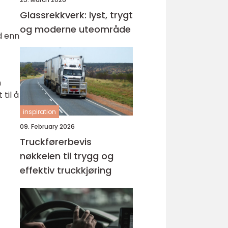
Glassrekkverk: lyst, trygt
og moderne uteområde
d enn
n
til å
inspiration
09. February 2026
Truckførerbevis
nøkkelen til trygg og
effektiv truckkjøring