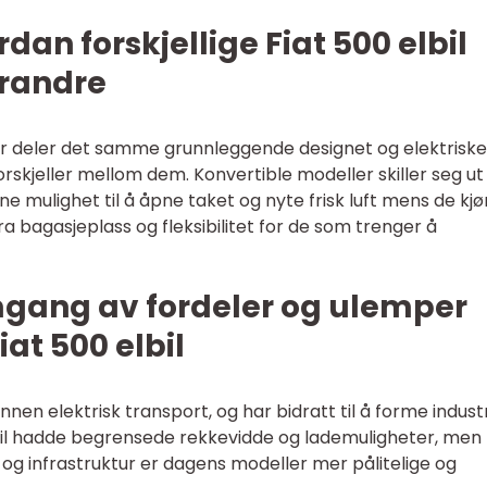
an forskjellige Fiat 500 elbil
erandre
ler deler det samme grunnleggende designet og elektriske
forskjeller mellom dem. Konvertible modeller skiller seg u
rne mulighet til å åpne taket og nyte frisk luft mens de kjø
a bagasjeplass og fleksibilitet for de som trenger å
mgang av fordeler og ulemper
iat 500 elbil
innen elektrisk transport, og har bidratt til å forme indust
elbil hadde begrensede rekkevidde og lademuligheter, me
 og infrastruktur er dagens modeller mer pålitelige og