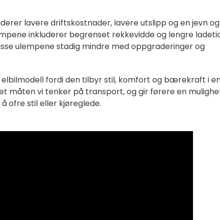
uderer lavere driftskostnader, lavere utslipp og en jevn og
empene inkluderer begrenset rekkevidde og lengre ladeti
lir disse ulempene stadig mindre med oppgraderinger og
 elbilmodell fordi den tilbyr stil, komfort og bærekraft i e
t måten vi tenker på transport, og gir førere en mulighet 
 ofre stil eller kjøreglede.