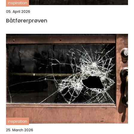
inspiration
05. April 2026
Båtførerprøven
inspiration
25. March 2026