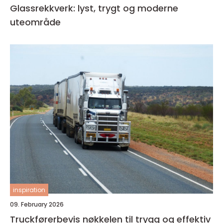
Glassrekkverk: lyst, trygt og moderne
uteområde
inspiration
09. February 2026
Truckførerbevis nøkkelen til trygg og effektiv