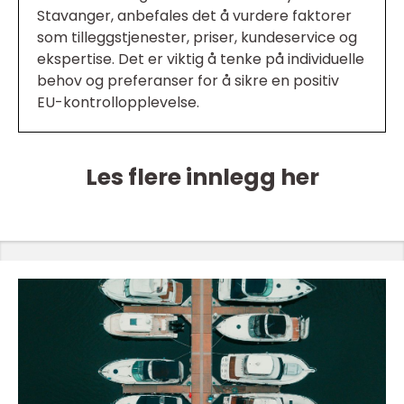
Stavanger, anbefales det å vurdere faktorer
som tilleggstjenester, priser, kundeservice og
ekspertise. Det er viktig å tenke på individuelle
behov og preferanser for å sikre en positiv
EU-kontrollopplevelse.
Les flere innlegg her