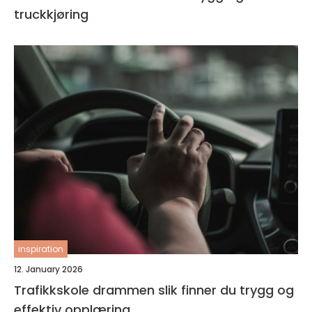
truckkjøring
inspiration
12. January 2026
Trafikkskole drammen slik finner du trygg og
effektiv opplæring