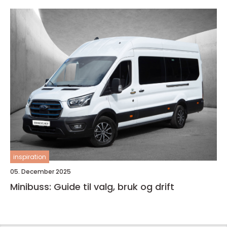
inspiration
05. December 2025
Minibuss: Guide til valg, bruk og drift