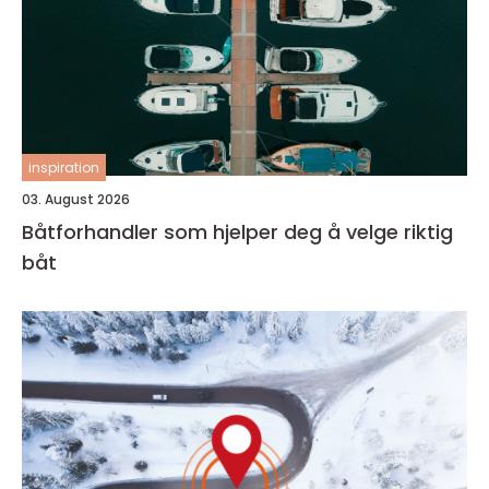
inspiration
03. August 2026
Båtforhandler som hjelper deg å velge riktig
båt