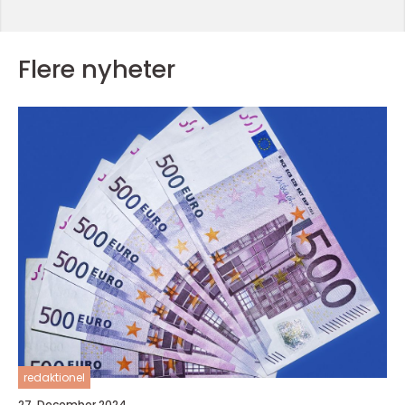
Flere nyheter
redaktionel
27. December 2024