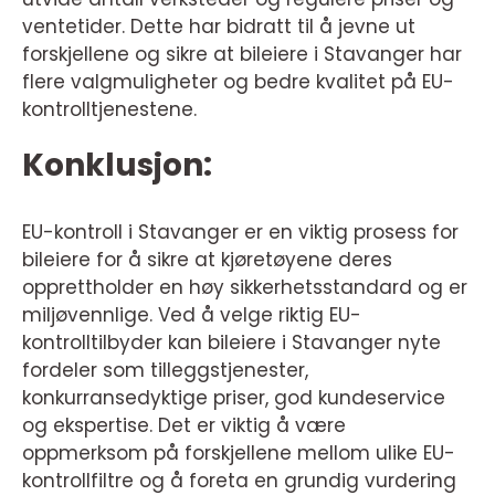
ventetider. Dette har bidratt til å jevne ut
forskjellene og sikre at bileiere i Stavanger har
flere valgmuligheter og bedre kvalitet på EU-
kontrolltjenestene.
Konklusjon:
EU-kontroll i Stavanger er en viktig prosess for
bileiere for å sikre at kjøretøyene deres
opprettholder en høy sikkerhetsstandard og er
miljøvennlige. Ved å velge riktig EU-
kontrolltilbyder kan bileiere i Stavanger nyte
fordeler som tilleggstjenester,
konkurransedyktige priser, god kundeservice
og ekspertise. Det er viktig å være
oppmerksom på forskjellene mellom ulike EU-
kontrollfiltre og å foreta en grundig vurdering