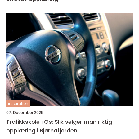
inspiration
07. December 2025
Trafikkskole i Os: Slik velger man riktig
opplæring i Bjørnafjorden