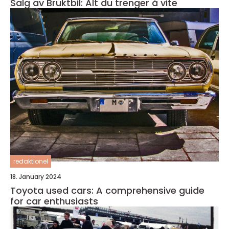
Salg av Bruktbil: Alt du trenger å vite
redaktionel
18. January 2024
Toyota used cars: A comprehensive guide
for car enthusiasts