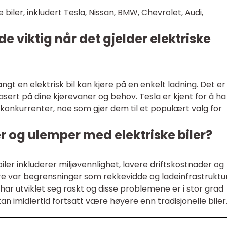
e biler, inkludert Tesla, Nissan, BMW, Chevrolet, Audi,
e viktig når det gjelder elektriske
angt en elektrisk bil kan kjøre på en enkelt ladning. Det er
asert på dine kjørevaner og behov. Tesla er kjent for å ha
onkurrenter, noe som gjør dem til et populært valg for
r og ulemper med elektriske biler?
iler inkluderer miljøvennlighet, lavere driftskostnader og
ere var begrensninger som rekkevidde og ladeinfrastruktu
har utviklet seg raskt og disse problemene er i stor grad
 kan imidlertid fortsatt være høyere enn tradisjonelle biler