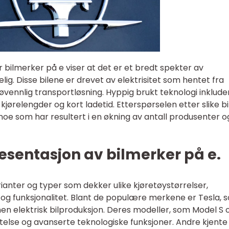
bilmerker på e viser at det er et bredt spekter av
lig. Disse bilene er drevet av elektrisitet som hentet fra
ljøvennlig transportløsning. Hyppig brukt teknologi inklude
 kjørelengder og kort ladetid. Etterspørselen etter slike bi
 noe som har resultert i en økning av antall produsenter o
esentasjon av bilmerker på e.
ianter og typer som dekker ulike kjøretøystørrelser,
e og funksjonalitet. Blant de populære merkene er Tesla, 
nen elektrisk bilproduksjon. Deres modeller, som Model S 
ytelse og avanserte teknologiske funksjoner. Andre kjente