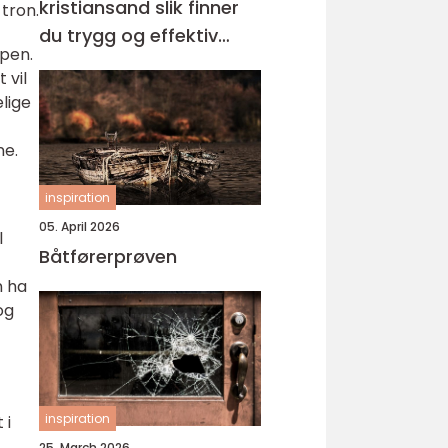
kristiansand slik finner
tron.
du trygg og effektiv
ypen.
opplæring
 vil
elige
ne.
inspiration
05. April 2026
l
Båtførerprøven
n ha
og
inspiration
 i
25. March 2026