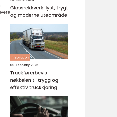
g
Glassrekkverk: lyst, trygt
lavere
og moderne uteområde
inspiration
09. February 2026
Truckførerbevis
nøkkelen til trygg og
effektiv truckkjøring