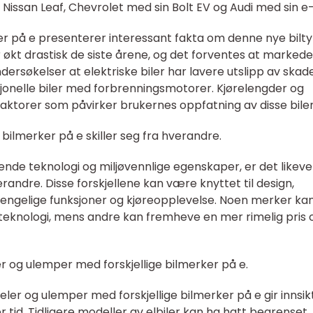
Nissan Leaf, Chevrolet med sin Bolt EV og Audi med sin e-
er på e presenterer interessant fakta om denne nye bilt
er økt drastisk de siste årene, og det forventes at markedet
undersøkelser at elektriske biler har lavere utslipp av skad
jonelle biler med forbrenningsmotorer. Kjørelengder og
 faktorer som påvirker brukernes oppfatning av disse bile
 bilmerker på e skiller seg fra hverandre.
ende teknologi og miljøvennlige egenskaper, er det likeve
erandre. Disse forskjellene kan være knyttet til design,
lgjengelige funksjoner og kjøreopplevelse. Noen merker ka
teknologi, mens andre kan fremheve en mer rimelig pris 
r og ulemper med forskjellige bilmerker på e.
ler og ulemper med forskjellige bilmerker på e gir innsikt
r tid. Tidligere modeller av elbiler kan ha hatt begrenset