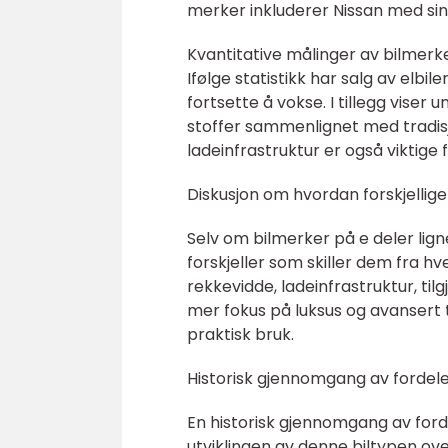
merker inkluderer Nissan med sin 
Kvantitative målinger av bilmerk
Ifølge statistikk har salg av elbil
fortsette å vokse. I tillegg viser 
stoffer sammenlignet med tradis
ladeinfrastruktur er også viktige
Diskusjon om hvordan forskjellige
Selv om bilmerker på e deler lign
forskjeller som skiller dem fra hv
rekkevidde, ladeinfrastruktur, ti
mer fokus på luksus og avansert 
praktisk bruk.
Historisk gjennomgang av fordele
En historisk gjennomgang av forde
utviklingen av denne biltypen ove