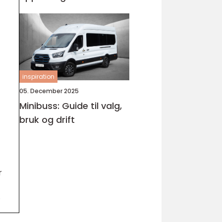
Bjørnafjorden
inspiration
05. December 2025
Minibuss: Guide til valg,
bruk og drift
r
.