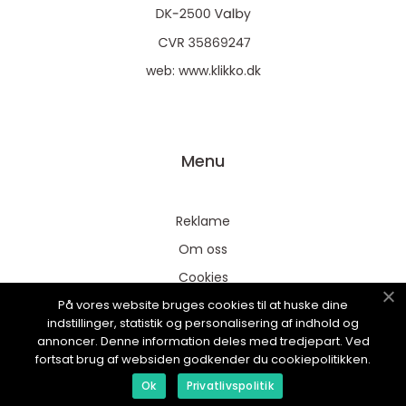
web:
www.klikko.dk
Menu
Reklame
Om oss
Cookies
På vores website bruges cookies til at huske dine
Kontakt Oss
indstillinger, statistik og personalisering af indhold og
Sitemap
annoncer. Denne information deles med tredjepart. Ved
fortsat brug af websiden godkender du cookiepolitikken.
Ok
Privatlivspolitik