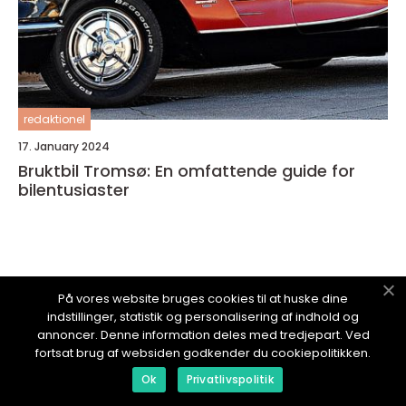
redaktionel
17. January 2024
Bruktbil Tromsø: En omfattende guide for
bilentusiaster
NYBILEN.
no
På vores website bruges cookies til at huske dine
indstillinger, statistik og personalisering af indhold og
annoncer. Denne information deles med tredjepart. Ved
fortsat brug af websiden godkender du cookiepolitikken.
Ok
Privatlivspolitik