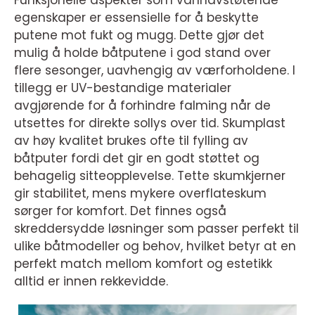
Funksjonelle aspekter som vannavstøtende
egenskaper er essensielle for å beskytte
putene mot fukt og mugg. Dette gjør det
mulig å holde båtputene i god stand over
flere sesonger, uavhengig av værforholdene. I
tillegg er UV-bestandige materialer
avgjørende for å forhindre falming når de
utsettes for direkte sollys over tid. Skumplast
av høy kvalitet brukes ofte til fylling av
båtputer fordi det gir en godt støttet og
behagelig sitteopplevelse. Tette skumkjerner
gir stabilitet, mens mykere overflateskum
sørger for komfort. Det finnes også
skreddersydde løsninger som passer perfekt til
ulike båtmodeller og behov, hvilket betyr at en
perfekt match mellom komfort og estetikk
alltid er innen rekkevidde.