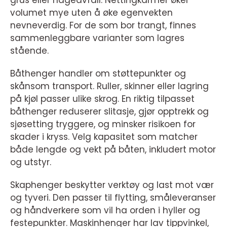
grus eller hageavfall. Nettingkarmer øker
volumet mye uten å øke egenvekten
nevneverdig. For de som bor trangt, finnes
sammenleggbare varianter som lagres
stående.
Båthenger handler om støttepunkter og
skånsom transport. Ruller, skinner eller lagring
på kjøl passer ulike skrog. En riktig tilpasset
båthenger reduserer slitasje, gjør opptrekk og
sjøsetting tryggere, og minsker risikoen for
skader i kryss. Velg kapasitet som matcher
både lengde og vekt på båten, inkludert motor
og utstyr.
Skaphenger beskytter verktøy og last mot vær
og tyveri. Den passer til flytting, småleveranser
og håndverkere som vil ha orden i hyller og
festepunkter. Maskinhenger har lav tippvinkel,