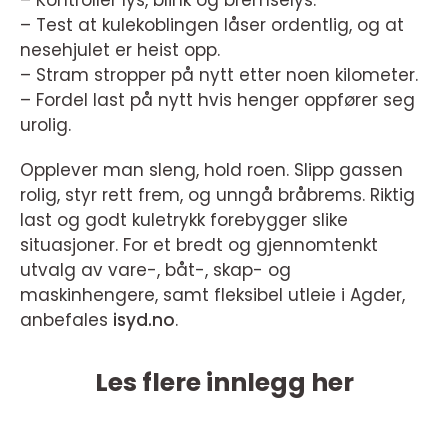
– Kontroller lys, blink og bremselys.
– Test at kulekoblingen låser ordentlig, og at
nesehjulet er heist opp.
– Stram stropper på nytt etter noen kilometer.
– Fordel last på nytt hvis henger oppfører seg
urolig.
Opplever man sleng, hold roen. Slipp gassen
rolig, styr rett frem, og unngå bråbrems. Riktig
last og godt kuletrykk forebygger slike
situasjoner. For et bredt og gjennomtenkt
utvalg av vare-, båt-, skap- og
maskinhengere, samt fleksibel utleie i Agder,
anbefales
isyd.no
.
Les flere innlegg her