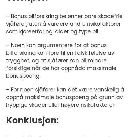
– Bonus bilforsikring belønner bare skadefrie
sjåfører, uten å vurdere andre risikofaktorer
som kjøreerfaring, alder og type bil.
– Noen kan argumentere for at bonus
bilforsikring kan føre til en falsk følelse av
trygghet, og at sjåfører kan bli mindre
forsiktige når de har oppnådd maksimale
bonuspoeng.
– For noen sjåfører kan det være vanskelig å
oppnå maksimale bonuspoeng på grunn av
hyppige skader eller høyere risikofaktorer.
Konklusjon: