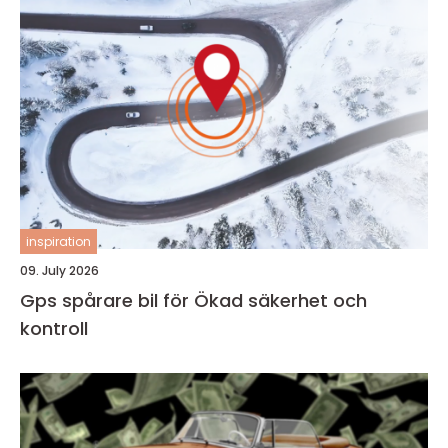
inspiration
09. July 2026
Gps spårare bil för Ökad säkerhet och
kontroll