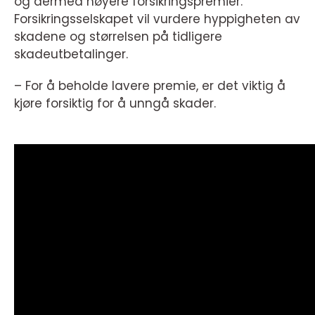
og dermed høyere forsikringspremier.
Forsikringsselskapet vil vurdere hyppigheten av
skadene og størrelsen på tidligere
skadeutbetalinger.
– For å beholde lavere premie, er det viktig å
kjøre forsiktig for å unngå skader.