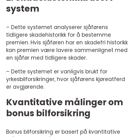
system
– Dette systemet analyserer sjåførens
tidligere skadehistorikk for å bestemme
premien. Hvis sjåføren har en skadefri historikk
kan premien være lavere sammenlignet med
en sjåfør med tidligere skader.
– Dette systemet er vanligvis brukt for
yrkesbilforsikringer, hvor sjåførens kjøreatferd
er avgjørende.
Kvantitative målinger om
bonus bilforsikring
Bonus bilforsikring er basert på kvantitative