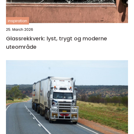
inspiration
25. March 2026
Glassrekkverk: lyst, trygt og moderne
uteområde