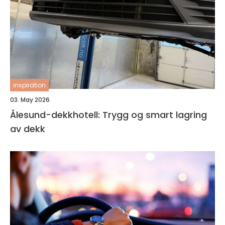
inspiration
03. May 2026
Ålesund-dekkhotell: Trygg og smart lagring
av dekk