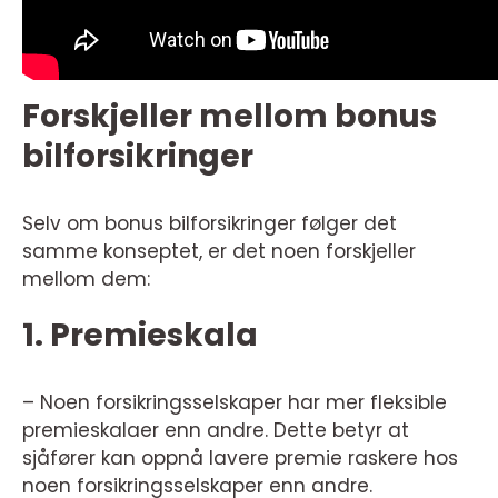
Forskjeller mellom bonus
bilforsikringer
Selv om bonus bilforsikringer følger det
samme konseptet, er det noen forskjeller
mellom dem:
1. Premieskala
– Noen forsikringsselskaper har mer fleksible
premieskalaer enn andre. Dette betyr at
sjåfører kan oppnå lavere premie raskere hos
noen forsikringsselskaper enn andre.