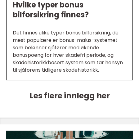
Hvilke typer bonus
bilforsikring finnes?
Det finnes ulike typer bonus bilforsikring, de
mest populære er bonus-malus-systemet
som belønner sjåfører med økende
bonuspoeng for hver skadefri periode, og
skadehistorikkbasert system som tar hensyn
til sjåførens tidligere skadehistorikk.
Les flere innlegg her