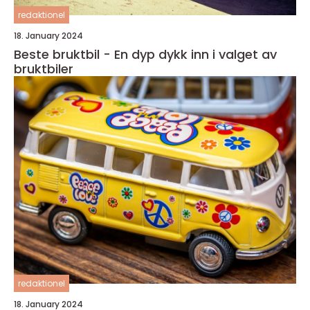
redaktionel
18. January 2024
Beste bruktbil - En dyp dykk inn i valget av
bruktbiler
redaktionel
18. January 2024