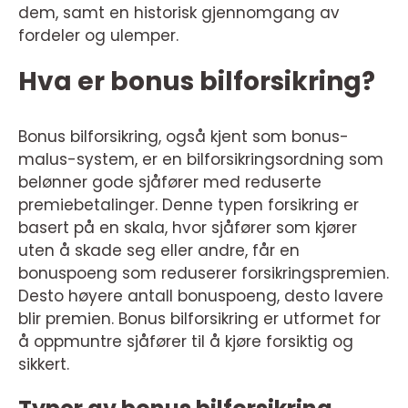
dem, samt en historisk gjennomgang av
fordeler og ulemper.
Hva er bonus bilforsikring?
Bonus bilforsikring, også kjent som bonus-
malus-system, er en bilforsikringsordning som
belønner gode sjåfører med reduserte
premiebetalinger. Denne typen forsikring er
basert på en skala, hvor sjåfører som kjører
uten å skade seg eller andre, får en
bonuspoeng som reduserer forsikringspremien.
Desto høyere antall bonuspoeng, desto lavere
blir premien. Bonus bilforsikring er utformet for
å oppmuntre sjåfører til å kjøre forsiktig og
sikkert.