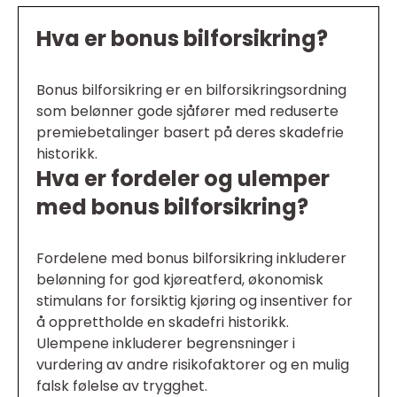
Hva er bonus bilforsikring?
Bonus bilforsikring er en bilforsikringsordning
som belønner gode sjåfører med reduserte
premiebetalinger basert på deres skadefrie
historikk.
Hva er fordeler og ulemper
med bonus bilforsikring?
Fordelene med bonus bilforsikring inkluderer
belønning for god kjøreatferd, økonomisk
stimulans for forsiktig kjøring og insentiver for
å opprettholde en skadefri historikk.
Ulempene inkluderer begrensninger i
vurdering av andre risikofaktorer og en mulig
falsk følelse av trygghet.