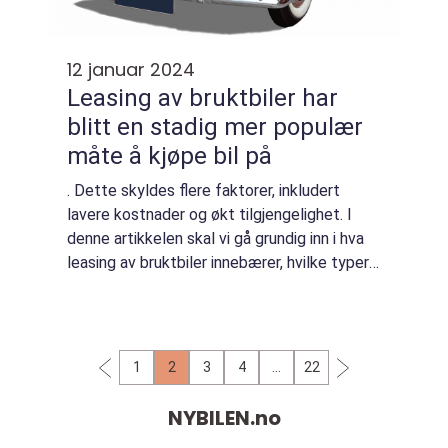
12 januar 2024
Leasing av bruktbiler har
blitt en stadig mer populær
måte å kjøpe bil på
. Dette skyldes flere faktorer, inkludert
lavere kostnader og økt tilgjengelighet. I
denne artikkelen skal vi gå grundig inn i hva
leasing av bruktbiler innebærer, hvilke typer
leasing som finnes, og hvordan de skiller seg
fra hverandre. Oversikt ove...
1
2
3
4
…
22
NYBILEN.
no