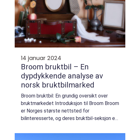
14 januar 2024
Broom bruktbil – En
dypdykkende analyse av
norsk bruktbilmarked
Broom bruktbil: En grundig oversikt over
bruktmarkedet Introduksjon til Broom Broom
er Norges største nettsted for
bilinteresserte, og deres bruktbil-seksjon er
en av de mest populære delene av siden. På
Broom kan brukere finne et stort utvalg av